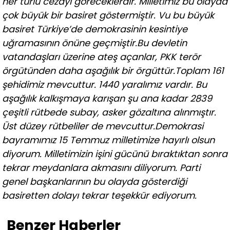
her türlü cezayı göreceklerdir. Milletimiz bu olayda
çok büyük bir basiret göstermiştir. Vu bu büyük
basiret Türkiye’de demokrasinin kesintiye
uğramasının önüne geçmiştir.
Bu devletin
vatandaşları üzerine ateş açanlar, PKK terör
örgütünden daha aşağılık bir örgüttür.
Toplam 161
şehidimiz mevcuttur. 1440 yaralımız vardır. Bu
aşağılık kalkışmaya karışan şu ana kadar 2839
çeşitli rütbede subay, asker gözaltına alınmıştır.
Üst düzey rütbeliler de mevcuttur.
Demokrasi
bayramımız 15 Temmuz milletimize hayırlı olsun
diyorum. Milletimizin işini gücünü bıraktıktan sonra
tekrar meydanlara akmasını diliyorum. Parti
genel başkanlarının bu olayda gösterdiği
basiretten dolayı tekrar teşekkür ediyorum.
Benzer Haberler