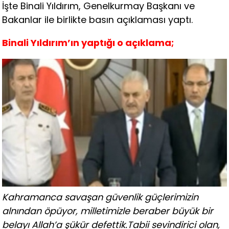
İşte Binali Yıldırım, Genelkurmay Başkanı ve
Bakanlar ile birlikte basın açıklaması yaptı.
Binali Yıldırım’ın yaptığı o açıklama;
Kahramanca savaşan güvenlik güçlerimizin
alnından öpüyor, milletimizle beraber büyük bir
belayı Allah’a şükür defettik.
Tabii sevindirici olan,