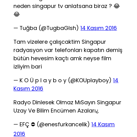
neden singapur tv anlatsana biraz ? 😂
😂
— Tuğba (@TugbaGlsh)
14 Kasım 2016
Tam vizelere çalışcaktim Singapur
radyasyon var telefonları kapatın demiş
bütün hevesim kaçtı amk neyse film
izliyim bari
— K O Ü p l a y b o y (@KOUplayboy)
14
Kasım 2016
Radyo Dinlesek Olmaz MıSayın Singapur
Uzay Ve Bilim Encümen Azaları¿
— EFÇ ⛔ (@enesfurkancelik)
14 Kasım
2016