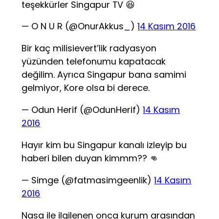
teşekkürler Singapur TV 😆
— O N U R (@OnurAkkus_)
14 Kasım 2016
Bir kaç milisievert’lik radyasyon
yüzünden telefonumu kapatacak
değilim. Ayrıca Singapur bana samimi
gelmiyor, Kore olsa bi derece.
— Odun Herif (@OdunHerif)
14 Kasım
2016
Hayır kim bu Singapur kanalı izleyip bu
haberi bilen duyan kimmm?? 👊
— Simge (@fatmasimgeenlik)
14 Kasım
2016
Nasa ile ilgilenen onca kurum arasından