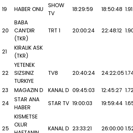
SHOW
19
HABER ONU
18:29:59
18:50:48
1.91
TV
BABA
20
CAN’DIR
TRT 1
20:00:24
22:48:12
1.9
(TKR)
KIRALIK ASK
21
(TKR)
YETENEK
22
SIZSINIZ
TV8
20:40:24
24:22:05
1.7
TURKIYE
23
MAGAZIN D
KANAL D
09:45:03
12:45:27
1.7
STAR ANA
24
STAR TV
19:00:03
19:59:44
1.6
HABER
KISMETSE
OLUR
25
KANAL D
23:33:21
26:00:00
1.5
HAFTANIN