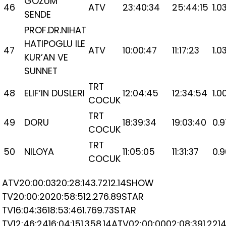
GOZUM
46
ATV
23:40:34
25:44:15
1.0
SENDE
PROF.DR.NIHAT
HATIPOGLU ILE
47
ATV
10:00:47
11:17:23
1.0
KUR’AN VE
SUNNET
TRT
48
ELIF’IN DUSLERI
12:04:45
12:34:54
1.0
COCUK
TRT
49
DORU
18:39:34
19:03:40
0.9
COCUK
TRT
50
NILOYA
11:05:05
11:31:37
0.
COCUK
ATV20:00:0320:28:143.7212.14SHOW
TV20:00:2020:58:512.276.89STAR
TV16:04:3618:53:461.769.73STAR
TV12:46:2416:04:151.358.14ATV02:00:0002:08:391.2214