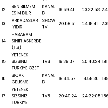
BEN BILMEM
KANAL
12
19:59:41
23:32:58
2.4
ESIM BILIR
D
ARKADASLAR
SHOW
13
20:58:51
24:18:41
2.3
IYIDIR
TV
HABABAM
14
SINIFI ASKERDE
(T.S)
YETENEK
15
SIZSINIZ
TV8
19:39:07
20:40:24
1.91
TURKIYE OZET
SICAK
KANAL
16
18:44:57
18:58:36
1.8
GELISME
D
YETENEK
17
SIZSINIZ
TV8
20:40:24
24:22:05
1.8
TURKIYE