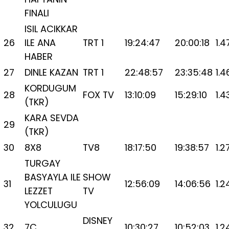
FINALI
ISIL ACIKKAR
26
ILE ANA
TRT 1
19:24:47
20:00:18
1.4
HABER
27
DINLE KAZAN
TRT 1
22:48:57
23:35:48
1.4
KORDUGUM
28
FOX TV
13:10:09
15:29:10
1.4
(TKR)
KARA SEVDA
29
(TKR)
30
8X8
TV8
18:17:50
19:38:57
1.2
TURGAY
BASYAYLA ILE
SHOW
31
12:56:09
14:06:56
1.2
LEZZET
TV
YOLCULUGU
DISNEY
32
7C
10:30:27
10:52:03
1.2