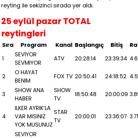
reyting ile sekizinci sırada yer aldı.
25 eylül pazar TOTAL
reytingleri
Sıra
Program
Kanal
Başlangıç
Bitiş
Ra
SEVIYOR
1
ATV
20:28:14
23:39:34
4.
SEVMIYOR
O HAYAT
2
FOX TV
20:50:41
24:18:52
4.
BENIM
SHOW ANA
SHOW
3
18:50:48
20:00:09
3.8
HABER
TV
ILKER AYRIK’LA
STAR
4
VAR MISINIZ
20:00:01
23:36:07
3.7
TV
YOK MUSUNUZ
SEVIYOR