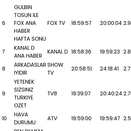
GULBIN
TOSUN ILE
6
FOX ANA
FOX TV
18:59:57
20:00:04
2.
HABER
HAFTA SONU
KANAL D
7
KANAL D
18:58:36
19:59:23
2.
ANA HABER
ARKADASLAR
SHOW
8
20:58:51
24:18:41
2.
IYIDIR
TV
YETENEK
SIZSINIZ
9
TV8
19:39:07
20:40:24
2.
TURKIYE
OZET
HAVA
10
ATV
19:59:00
19:59:47
2.
DURUMU