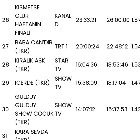
KISMETSE
OLUR
KANAL
26
23:33:21
26:00:00
1.5
HAFTANIN
D
FINALI
BABA CAN’DIR
27
TRT 1
20:00:24
22:48:12
1.5
(TKR)
KIRALIK ASK
STAR
28
16:04:36
18:53:46
1.5
(TKR)
TV
SHOW
29
ICERDE (TKR)
15:38:09
18:17:04
1.4
TV
GULDUY
GULDUY
SHOW
30
14:07:12
15:37:53
1.4
SHOW COCUK
TV
(TKR)
KARA SEVDA
31