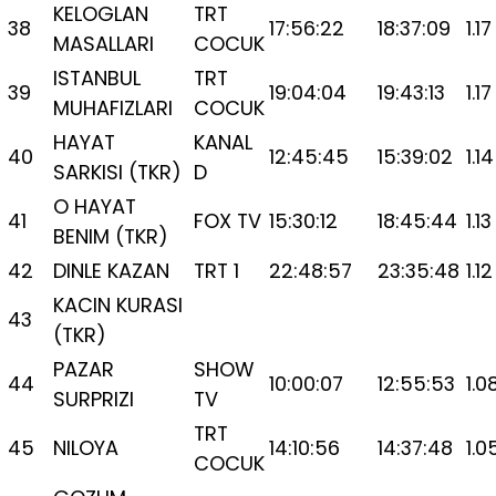
KELOGLAN
TRT
38
17:56:22
18:37:09
1.17
MASALLARI
COCUK
ISTANBUL
TRT
39
19:04:04
19:43:13
1.17
MUHAFIZLARI
COCUK
HAYAT
KANAL
40
12:45:45
15:39:02
1.14
SARKISI (TKR)
D
O HAYAT
41
FOX TV
15:30:12
18:45:44
1.13
BENIM (TKR)
42
DINLE KAZAN
TRT 1
22:48:57
23:35:48
1.12
KACIN KURASI
43
(TKR)
PAZAR
SHOW
44
10:00:07
12:55:53
1.0
SURPRIZI
TV
TRT
45
NILOYA
14:10:56
14:37:48
1.0
COCUK