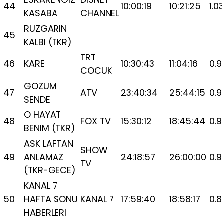
44
10:00:19
10:21:25
1.0
KASABA
CHANNEL
RUZGARIN
45
KALBI (TKR)
TRT
46
KARE
10:30:43
11:04:16
0.
COCUK
GOZUM
47
ATV
23:40:34
25:44:15
0.
SENDE
O HAYAT
48
FOX TV
15:30:12
18:45:44
0.
BENIM (TKR)
ASK LAFTAN
SHOW
49
ANLAMAZ
24:18:57
26:00:00
0.9
TV
(TKR-GECE)
KANAL 7
50
HAFTA SONU
KANAL 7
17:59:40
18:58:17
0.
HABERLERI