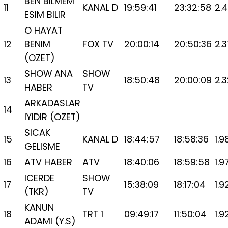
BEN BILMEM
11
KANAL D
19:59:41
23:32:58
2.
ESIM BILIR
O HAYAT
12
BENIM
FOX TV
20:00:14
20:50:36
2.3
(OZET)
SHOW ANA
SHOW
13
18:50:48
20:00:09
2.
HABER
TV
ARKADASLAR
14
IYIDIR (OZET)
SICAK
15
KANAL D
18:44:57
18:58:36
1.9
GELISME
16
ATV HABER
ATV
18:40:06
18:59:58
1.9
ICERDE
SHOW
17
15:38:09
18:17:04
1.9
(TKR)
TV
KANUN
18
TRT 1
09:49:17
11:50:04
1.9
ADAMI (Y.S)