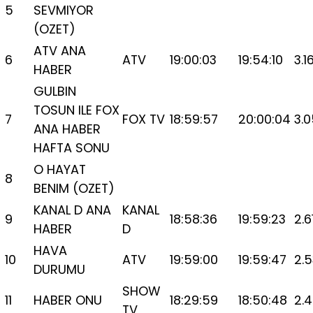
5
SEVMIYOR
(OZET)
ATV ANA
6
ATV
19:00:03
19:54:10
3.1
HABER
GULBIN
TOSUN ILE FOX
7
FOX TV
18:59:57
20:00:04
3.
ANA HABER
HAFTA SONU
O HAYAT
8
BENIM (OZET)
KANAL D ANA
KANAL
9
18:58:36
19:59:23
2.6
HABER
D
HAVA
10
ATV
19:59:00
19:59:47
2.
DURUMU
SHOW
11
HABER ONU
18:29:59
18:50:48
2.
TV