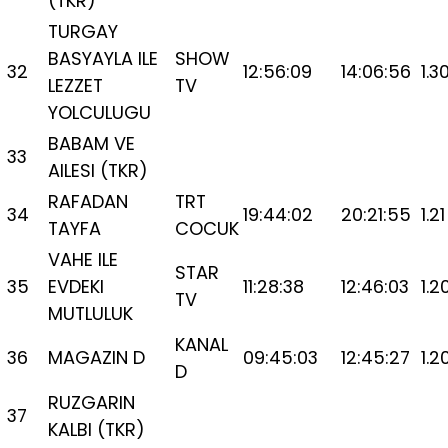
(TKR)
TURGAY
BASYAYLA ILE
SHOW
32
12:56:09
14:06:56
1.3
LEZZET
TV
YOLCULUGU
BABAM VE
33
AILESI (TKR)
RAFADAN
TRT
34
19:44:02
20:21:55
1.21
TAYFA
COCUK
VAHE ILE
STAR
35
EVDEKI
11:28:38
12:46:03
1.2
TV
MUTLULUK
KANAL
36
MAGAZIN D
09:45:03
12:45:27
1.2
D
RUZGARIN
37
KALBI (TKR)