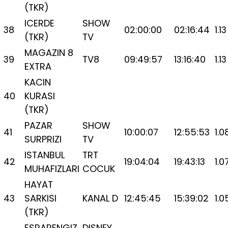
(TKR)
ICERDE
SHOW
38
02:00:00
02:16:44
1.13
(TKR)
TV
MAGAZIN 8
39
TV8
09:49:57
13:16:40
1.13
EXTRA
KACIN
40
KURASI
(TKR)
PAZAR
SHOW
41
10:00:07
12:55:53
1.0
SURPRIZI
TV
ISTANBUL
TRT
42
19:04:04
19:43:13
1.0
MUHAFIZLARI
COCUK
HAYAT
43
SARKISI
KANAL D
12:45:45
15:39:02
1.0
(TKR)
ESRARENGIZ
DISNEY