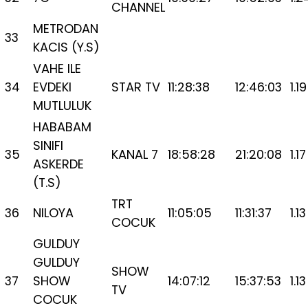
CHANNEL
METRODAN
33
KACIS (Y.S)
VAHE ILE
34
EVDEKI
STAR TV
11:28:38
12:46:03
1.19
MUTLULUK
HABABAM
SINIFI
35
KANAL 7
18:58:28
21:20:08
1.17
ASKERDE
(T.S)
TRT
36
NILOYA
11:05:05
11:31:37
1.13
COCUK
GULDUY
GULDUY
SHOW
37
SHOW
14:07:12
15:37:53
1.13
TV
COCUK