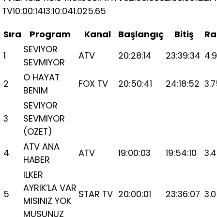
TV10:00:1413:10:041.025.65
Sıra
Program
Kanal
Başlangıç
Bitiş
Ra
SEVIYOR
1
ATV
20:28:14
23:39:34
4.
SEVMIYOR
O HAYAT
2
FOX TV
20:50:41
24:18:52
3.
BENIM
SEVIYOR
3
SEVMIYOR
(OZET)
ATV ANA
4
ATV
19:00:03
19:54:10
3.
HABER
ILKER
AYRIK’LA VAR
5
STAR TV
20:00:01
23:36:07
3.
MISINIZ YOK
MUSUNUZ