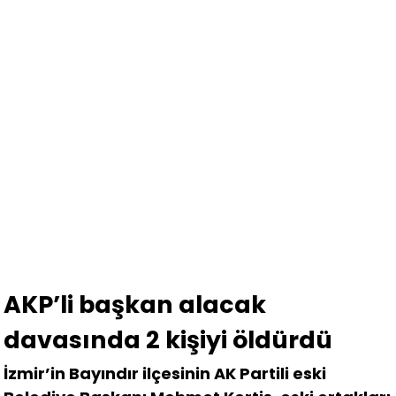
AKP’li başkan alacak
davasında 2 kişiyi öldürdü
İzmir’in Bayındır ilçesinin AK Partili eski