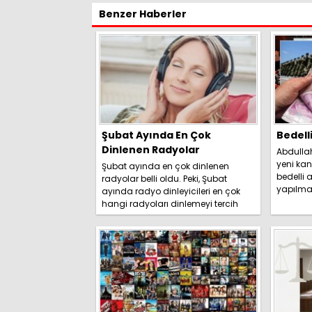
Benzer Haberler
Şubat Ayında En Çok
Bedell
Dinlenen Radyolar
Abdulla
yeni kan
Şubat ayında en çok dinlenen
bedelli a
radyolar belli oldu. Peki, Şubat
yapılma
ayında radyo dinleyicileri en çok
duyurdu. 
hangi radyoları dinlemeyi tercih
etti? İşte detaylar.....