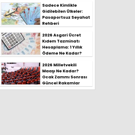
Sadece Kimlikle
Gidilebilen Ülkeler:
Pasaportsuz Seyahat
Rehberi
2026 Asgari Ücret
Kıdem Tazminatı
Hesaplama: 1 Yıllık
Ödeme Ne Kadar?
2026 Milletvekili
Maaşı Ne Kadar?
Ocak Zammı Sonrası
Güncel Rakamlar