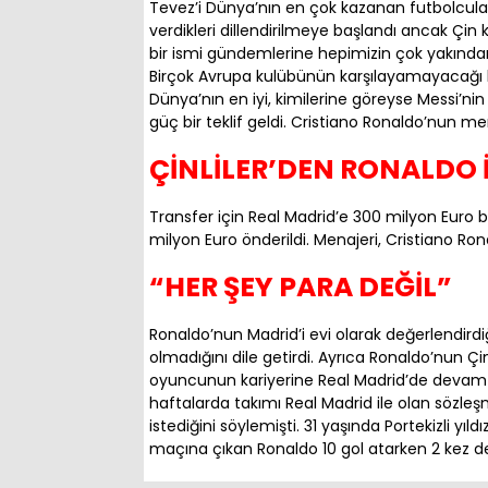
Tevez’i Dünya’nın en çok kazanan futbolcuları 
verdikleri dillendirilmeye başlandı ancak Çin
bir ismi gündemlerine hepimizin çok yakından t
Birçok Avrupa kulübünün karşılayamayacağı bi
Dünya’nın en iyi, kimilerine göreyse Messi’nin
güç bir teklif geldi. Cristiano Ronaldo’nun me
ÇİNLİLER’DEN RONALDO 
Transfer için Real Madrid’e 300 milyon Euro bon
milyon Euro önderildi. Menajeri, Cristiano Ro
“HER ŞEY PARA DEĞİL”
Ronaldo’nun Madrid’i evi olarak değerlendird
olmadığını dile getirdi. Ayrıca Ronaldo’nun 
oyuncunun kariyerine Real Madrid’de devam e
haftalarda takımı Real Madrid ile olan sözle
istediğini söylemişti. 31 yaşında Portekizli yıld
maçına çıkan Ronaldo 10 gol atarken 2 kez de