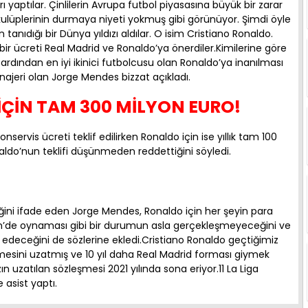
yaptılar. Çinlilerin Avrupa futbol piyasasına büyük bir zarar
 kulüplerinin durmaya niyeti yokmuş gibi görünüyor. Şimdi öyle
anıdığı bir Dünya yıldızı aldılar. O isim Cristiano Ronaldo.
r ücreti Real Madrid ve Ronaldo’ya önerdiler.Kimilerine göre
 ardından en iyi ikinici futbolcusu olan Ronaldo’ya inanılması
najeri olan Jorge Mendes bizzat açıkladı.
İÇİN TAM 300 MİLYON EURO!
servis ücreti teklif edilirken Ronaldo için ise yıllık tam 100
naldo’nun teklifi düşünmeden reddettiğini söyledi.
iğini ifade eden Jorge Mendes, Ronaldo için her şeyin para
Çin’de oynaması gibi bir durumun asla gerçekleşmeyeceğini ve
deceğini de sözlerine ekledi.Cristiano Ronaldo geçtiğimiz
şmesini uzatmış ve 10 yıl daha Real Madrid forması giymek
ızın uzatılan sözleşmesi 2021 yılında sona eriyor.11 La Liga
 asist yaptı.