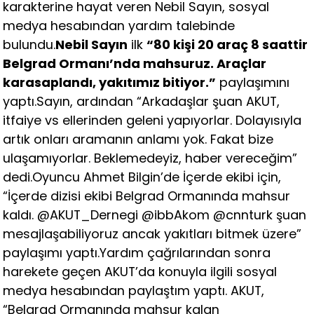
karakterine hayat veren Nebil Sayın, sosyal
medya hesabından yardım talebinde
bulundu.
Nebil Sayın
ilk
“80 kişi 20 araç 8 saattir
Belgrad Ormanı’nda mahsuruz. Araçlar
karasaplandı, yakıtımız bitiyor.”
paylaşımını
yaptı.Sayın, ardından “Arkadaşlar şuan AKUT,
itfaiye vs ellerinden geleni yapıyorlar. Dolayısıyla
artık onları aramanın anlamı yok. Fakat bize
ulaşamıyorlar. Beklemedeyiz, haber vereceğim”
dedi.Oyuncu Ahmet Bilgin’de İçerde ekibi için,
“İçerde dizisi ekibi Belgrad Ormanında mahsur
kaldı. @AKUT_Dernegi @ibbAkom @cnnturk şuan
mesajlaşabiliyoruz ancak yakıtları bitmek üzere”
paylaşımı yaptı.Yardım çağrılarından sonra
harekete geçen AKUT’da konuyla ilgili sosyal
medya hesabından paylaştım yaptı. AKUT,
“Belgrad Ormanında mahsur kalan