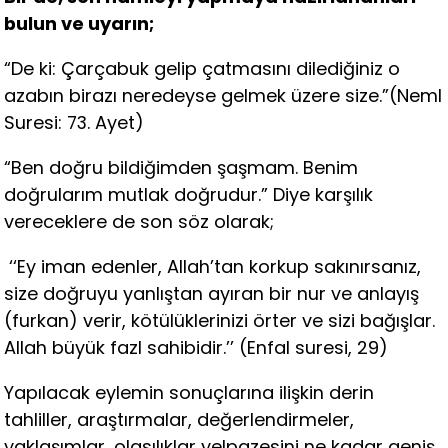
bulun ve uyarın;
“De ki: Çarçabuk gelip çatmasını dilediğiniz o
azabın birazı neredeyse gelmek üzere size.”(Neml
Suresi: 73. Ayet)
“Ben doğru bildiğimden şaşmam. Benim
doğrularım mutlak doğrudur.” Diye karşılık
vereceklere de son söz olarak;
‘‘Ey iman edenler, Allah’tan korkup sakınırsanız,
size doğruyu yanlıştan ayıran bir nur ve anlayış
(furkan) verir, kötülüklerinizi örter ve sizi bağışlar.
Allah büyük fazl sahibidir.’’ (Enfal suresi, 29)
Yapılacak eylemin sonuçlarına ilişkin derin
tahliller, araştırmalar, değerlendirmeler,
yaklaşımlar, olasılıklar yelpazesini ne kadar geniş