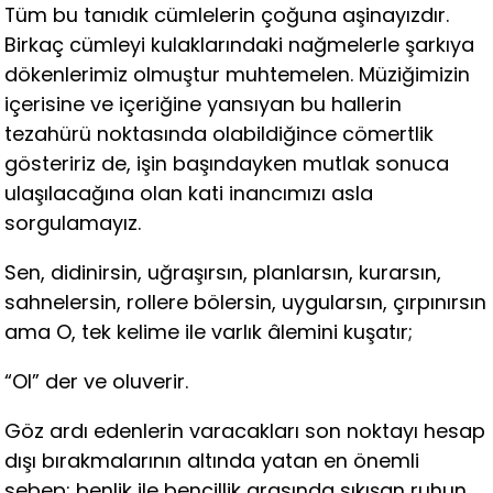
Tüm bu tanıdık cümlelerin çoğuna aşinayızdır.
Birkaç cümleyi kulaklarındaki nağmelerle şarkıya
dökenlerimiz olmuştur muhtemelen. Müziğimizin
içerisine ve içeriğine yansıyan bu hallerin
tezahürü noktasında olabildiğince cömertlik
gösteririz de, işin başındayken mutlak sonuca
ulaşılacağına olan kati inancımızı asla
sorgulamayız.
Sen, didinirsin, uğraşırsın, planlarsın, kurarsın,
sahnelersin, rollere bölersin, uygularsın, çırpınırsın
ama O, tek kelime ile varlık âlemini kuşatır;
“Ol” der ve oluverir.
Göz ardı edenlerin varacakları son noktayı hesap
dışı bırakmalarının altında yatan en önemli
sebep; benlik ile bencillik arasında sıkışan ruhun,