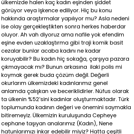
ülkemizde halen kaç kadın eşinden şiddet
görüyor veya işkence ediliyor. Hiç bu konu
hakkında araştırmalar yapılıyor mu? Asla nedeni
ise olay gerçekleştikten sonra herkes haberdar
oluyor. Ah vah diyoruz ama nafile yok efendim
eşine evden uzaklaştırma gibi traji komik basit
cezalar bunlar acaba kadını ne kadar
koruyabilir? Bu kadın hiç sokağa, çarşıya pazara
çıkmayacak mı? Bunun arkasına ilaki polis mi
koymak gerek buda çözüm değil. Değerli
okurlarım ülkemizdeki kadınlarımız genel
anlamda çalışkan ve beceriklidirler. Nüfus olarak
ta ülkenin %52’sini kadınlar oluşturmaktadır. Türk
toplumunda kadının değeri ve önemini saymakla
bitiremeyiz. Ülkemizin kuruluşunda Cepheye
cephane taşıyan analarımız (Kadın), Nene
hatunlarımızı inkar edebilir miyiz? Hatta çeşitli