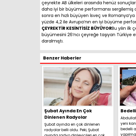
çeyrekte AB ülkeleri arasında henüz sonuçla
daha iyi bir büyüme performansı sergilemiş o
sonra en hızlı büyüyen İsveç ve Romanya’ya da
yüzde 4,2 ile Avrupa’nın en iyi büyüme perfor
ÇEYREKTİR KESİNTİSİZ BÜYÜYOR
Bu yılın ilk
büyümesini 26’ncı çeyreğe taşıyan Türkiye e
daralmıştı.
Benzer Haberler
Şubat Ayında En Çok
Bedell
Dinlenen Radyolar
Abdulla
yeni kan
Şubat ayında en çok dinlenen
bedelli a
radyolar belli oldu. Peki, Şubat
yapılma
ayında radyo dinleyicileri en çok