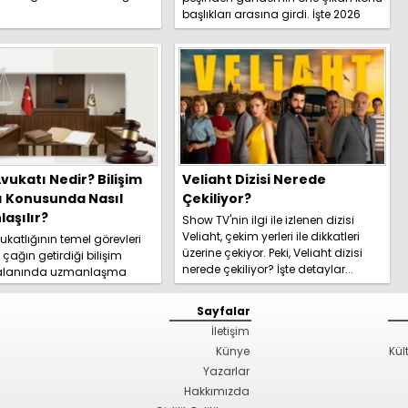
İşte detaylar.....
başlıkları arasına girdi. İşte 2026
yeni trafik ce...
vukatı Nedir? Bilişim
Veliaht Dizisi Nerede
ı Konusunda Nasıl
Çekiliyor?
aşılır?
Show TV'nin ilgi ile izlenen dizisi
Veliaht, çekim yerleri ile dikkatleri
katlığının temel görevleri
üzerine çekiyor. Peki, Veliaht dizisi
l çağın getirdiği bilişim
nerede çekiliyor? İşte detaylar...
 alanında uzmanlaşma
hakkında kapsamlı
izi hemen inceleyi...
Sayfalar
İletişim
Künye
Kül
Yazarlar
Hakkımızda