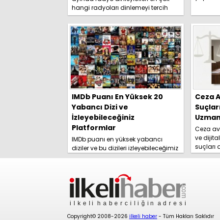
duyurdu. 
hangi radyoları dinlemeyi tercih
etti? İşte detaylar.....
IMDb Puanı En Yüksek 20
Ceza A
Yabancı Dizi ve
Suçlar
İzleyebileceğiniz
Uzmanl
Platformlar
Ceza avu
ve dijita
IMDb puanı en yüksek yabancı
suçları
diziler ve bu dizileri izleyebileceğimiz
yolları 
platformlar izleyici tarafından
rehberim
merakla araştırılmaya başlandı.
İşte detaylar......
Copyright© 2008-2026
ilkeli haber
- Tüm Hakları Saklıdır