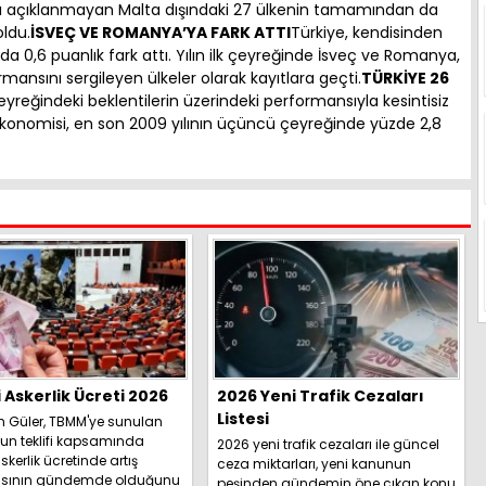
rı açıklanmayan Malta dışındaki 27 ülkenin tamamından da
ldu.
İSVEÇ VE ROMANYA’YA FARK ATTI
Türkiye, kendisinden
 0,6 puanlık fark attı. Yılın ilk çeyreğinde İsveç ve Romanya,
mansını sergileyen ülkeler olarak kayıtlara geçti.
TÜRKİYE 26
 çeyreğindeki beklentilerin üzerindeki performansıyla kesintisiz
konomisi, en son 2009 yılının üçüncü çeyreğinde yüzde 2,8
i Askerlik Ücreti 2026
2026 Yeni Trafik Cezaları
Listesi
h Güler, TBMM'ye sunulan
un teklifi kapsamında
2026 yeni trafik cezaları ile güncel
skerlik ücretinde artış
ceza miktarları, yeni kanunun
sının gündemde olduğunu
peşinden gündemin öne çıkan konu