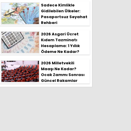
Sadece Kimlikle
Gidilebilen Ülkeler:
Pasaportsuz Seyahat
Rehberi
2026 Asgari Ücret
Kıdem Tazminatı
Hesaplama: 1 Yıllık
Ödeme Ne Kadar?
2026 Milletvekili
Maaşı Ne Kadar?
Ocak Zammı Sonrası
Güncel Rakamlar