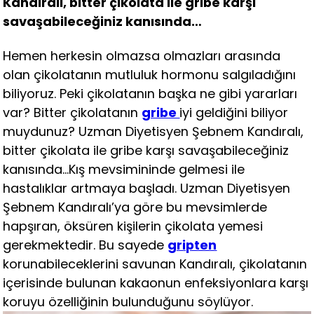
Kandıralı, bitter çikolata ile gribe karşı
savaşabileceğiniz kanısında…
Hemen herkesin olmazsa olmazları arasında
olan çikolatanın mutluluk hormonu salgıladığını
biliyoruz. Peki çikolatanın başka ne gibi yararları
var? Bitter çikolatanın
gribe
iyi geldiğini biliyor
muydunuz? Uzman Diyetisyen Şebnem Kandıralı,
bitter çikolata ile gribe karşı savaşabileceğiniz
kanısında…Kış mevsimininde gelmesi ile
hastalıklar artmaya başladı. Uzman Diyetisyen
Şebnem Kandıralı’ya göre bu mevsimlerde
hapşıran, öksüren kişilerin çikolata yemesi
gerekmektedir. Bu sayede
gripten
korunabileceklerini savunan Kandıralı, çikolatanın
içerisinde bulunan kakaonun enfeksiyonlara karşı
koruyu özelliğinin bulunduğunu söylüyor.