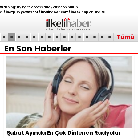
Warning
: Trying to access array offset on null in
C:\inetpub\wwwroot\ilkelihaber.com\index.php
on line
70
•
•
•
•
•
•
•
•
•
•
•
•
•
•
•
Tümü
En Son Haberler
GUNCEL
Bedelli Askerlik Ücreti
2026
Şubat Ayında En Çok Dinlenen Radyolar