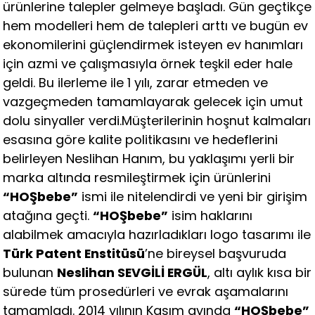
ürünlerine talepler gelmeye başladı. Gün geçtikçe
hem modelleri hem de talepleri arttı ve bugün ev
ekonomilerini güçlendirmek isteyen ev hanımları
için azmi ve çalışmasıyla örnek teşkil eder hale
geldi. Bu ilerleme ile 1 yılı, zarar etmeden ve
vazgeçmeden tamamlayarak gelecek için umut
dolu sinyaller verdi.
Müşterilerinin hoşnut kalmaları
esasına göre kalite politikasını ve hedeflerini
belirleyen Neslihan Hanım, bu yaklaşımı yerli bir
marka altında resmileştirmek için ürünlerini
“HOŞbebe”
ismi ile nitelendirdi ve yeni bir girişim
atağına geçti.
“HOŞbebe”
isim haklarını
alabilmek amacıyla hazırladıkları logo tasarımı ile
Türk Patent Enstitüsü
’ne bireysel başvuruda
bulunan
Neslihan SEVGİLİ ERGÜL
, altı aylık kısa bir
sürede tüm prosedürleri ve evrak aşamalarını
tamamladı. 2014 yılının Kasım ayında
“HOŞbebe”