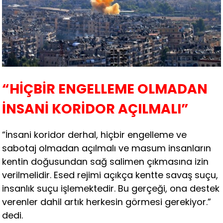
“HİÇBİR ENGELLEME OLMADAN
İNSANİ KORİDOR AÇILMALI”
“İnsani koridor derhal, hiçbir engelleme ve
sabotaj olmadan açılmalı ve masum insanların
kentin doğusundan sağ salimen çıkmasına izin
verilmelidir. Esed rejimi açıkça kentte savaş suçu,
insanlık suçu işlemektedir. Bu gerçeği, ona destek
verenler dahil artık herkesin görmesi gerekiyor.”
dedi.