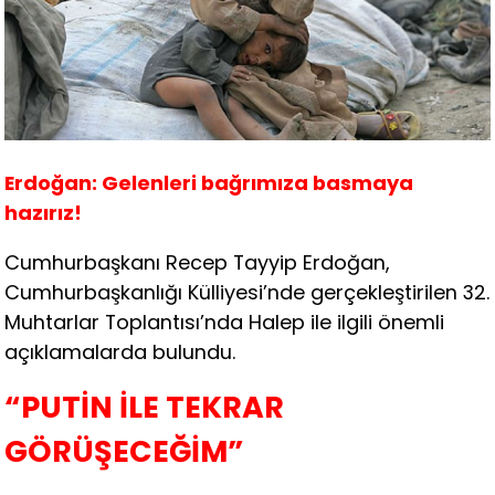
Erdoğan: Gelenleri bağrımıza basmaya
hazırız!
Cumhurbaşkanı Recep Tayyip Erdoğan,
Cumhurbaşkanlığı Külliyesi’nde gerçekleştirilen 32.
Muhtarlar Toplantısı’nda Halep ile ilgili önemli
açıklamalarda bulundu.
“PUTİN İLE TEKRAR
GÖRÜŞECEĞİM”