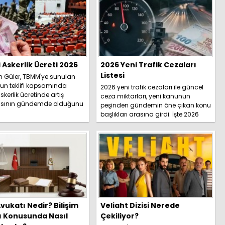
i Askerlik Ücreti 2026
2026 Yeni Trafik Cezaları
Listesi
h Güler, TBMM'ye sunulan
un teklifi kapsamında
2026 yeni trafik cezaları ile güncel
skerlik ücretinde artış
ceza miktarları, yeni kanunun
sının gündemde olduğunu
peşinden gündemin öne çıkan konu
İşte detaylar.....
başlıkları arasına girdi. İşte 2026
yeni trafik ce...
vukatı Nedir? Bilişim
Veliaht Dizisi Nerede
ı Konusunda Nasıl
Çekiliyor?