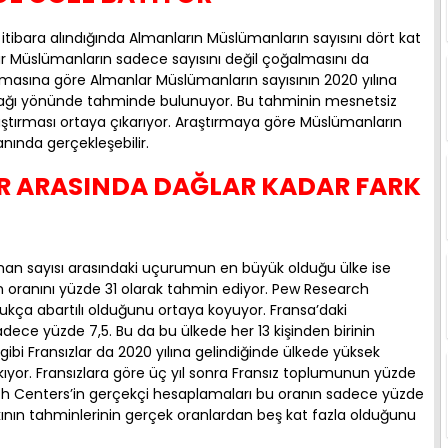
tibara alındığında Almanların Müslümanların sayısını dört kat
lar Müslümanların sadece sayısını değil çoğalmasını da
rmasına göre Almanlar Müslümanların sayısının 2020 yılına
acağı yönünde tahminde bulunuyor. Bu tahminin mesnetsiz
ştırması ortaya çıkarıyor. Araştırmaya göre Müslümanların
anında gerçekleşebilir.
R ARASINDA DAĞLAR KADAR FARK
man sayısı arasındaki uçurumun en büyük olduğu ülke ise
ın oranını yüzde 31 olarak tahmin ediyor. Pew Research
ukça abartılı olduğunu ortaya koyuyor. Fransa’daki
ece yüzde 7,5. Bu da bu ülkede her 13 kişinden birinin
bi Fransızlar da 2020 yılına gelindiğinde ülkede yüksek
or. Fransızlara göre üç yıl sonra Fransız toplumunun yüzde
ch Centers’in gerçekçi hesaplamaları bu oranın sadece yüzde
lkının tahminlerinin gerçek oranlardan beş kat fazla olduğunu