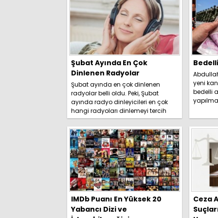
Şubat Ayında En Çok
Bedell
Dinlenen Radyolar
Abdulla
yeni kan
Şubat ayında en çok dinlenen
bedelli a
radyolar belli oldu. Peki, Şubat
yapılma
ayında radyo dinleyicileri en çok
duyurdu. 
hangi radyoları dinlemeyi tercih
etti? İşte detaylar.....
IMDb Puanı En Yüksek 20
Ceza A
Yabancı Dizi ve
Suçlar