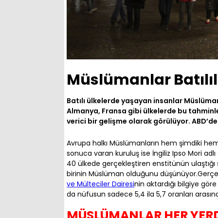
Müslümanlar Batılıl
Batılı ülkelerde yaşayan insanlar Müslüman
Almanya, Fransa gibi ülkelerde bu tahminl
verici bir gelişme olarak görülüyor. ABD’de
Avrupa halkı Müslümanların hem şimdiki hem d
sonuca varan kuruluş ise İngiliz Ipso Mori a
40 ülkede gerçekleştiren enstitünün ulaştığı
birinin Müslüman olduğunu düşünüyor.Gerçek
ve Mülteciler Dairesi
nin aktardığı bilgiye gö
da nüfusun sadece 5,4 ila 5,7 oranları arasın
MÜSLÜMANLAR HER YERD