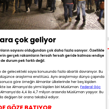
ara çok geliyor
ların sayısını olduğundan çok daha fazla sanıyor. Özellikle
erin gerçek rakamların fersah fersah geride kalması endişe
 de durum pek farklı değil.
e gelecekteki sayısı konusunda fazla abartılı davranıyor. Bu
dlı düşünce araştırma enstitüsü. Aynı araştırmayı dünya çapında
 sonuca göre örneğin Almanlar ülkelerinde her beş kişiden
te ise Almanya’da yirmi kişiden biri Müslüman.
Federal Göç
re Almanya’da 4,4 ila 4,7 milyon arasında Müslüman yaşıyor. Bu
da değişen bir orana tekabül ediyor.
E GÖZE BATIYOR