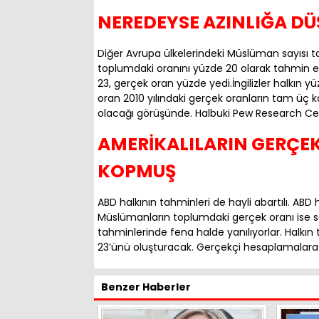
NEREDEYSE AZINLIĞA D
Diğer Avrupa ülkelerindeki Müslüman sayısı t
toplumdaki oranını yüzde 20 olarak tahmin edi
23, gerçek oran yüzde yedi.İngilizler halkın
oran 2010 yılındaki gerçek oranların tam üç k
olacağı görüşünde. Halbuki Pew Research Cent
AMERİKALILARIN GERÇE
KOPMUŞ
ABD halkının tahminleri de hayli abartılı. A
Müslümanların toplumdaki gerçek oranı ise sade
tahminlerinde fena halde yanılıyorlar. Halkı
23’ünü oluşturacak. Gerçekçi hesaplamalara g
Benzer Haberler