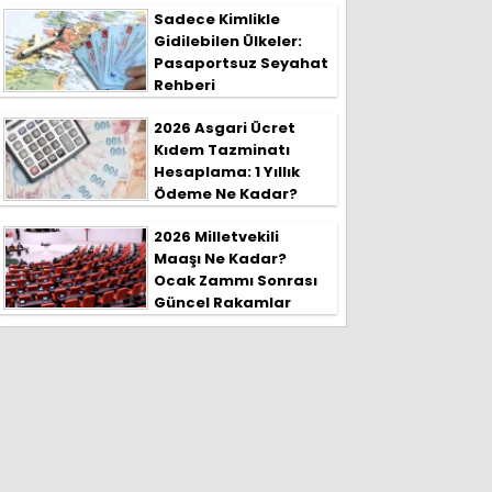
Sadece Kimlikle
Gidilebilen Ülkeler:
Pasaportsuz Seyahat
Rehberi
2026 Asgari Ücret
Kıdem Tazminatı
Hesaplama: 1 Yıllık
Ödeme Ne Kadar?
2026 Milletvekili
Maaşı Ne Kadar?
Ocak Zammı Sonrası
Güncel Rakamlar