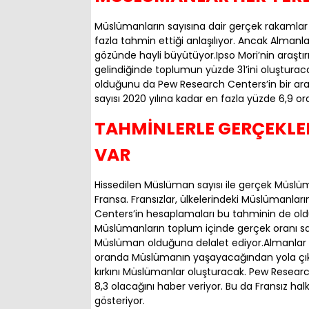
Müslümanların sayısına dair gerçek rakamlar i
fazla tahmin ettiği anlaşılıyor. Ancak Alman
gözünde hayli büyütüyor.Ipso Mori’nin araştı
gelindiğinde toplumun yüzde 31’ini oluştur
olduğunu da Pew Research Centers’in bir ara
sayısı 2020 yılına kadar en fazla yüzde 6,9 or
TAHMİNLERLE GERÇEKLE
VAR
Hissedilen Müslüman sayısı ile gerçek Müslü
Fransa. Fransızlar, ülkelerindeki Müslümanlar
Centers’in hesaplamaları bu tahminin de old
Müslümanların toplum içinde gerçek oranı sad
Müslüman olduğuna delalet ediyor.Almanlar gi
oranda Müslümanın yaşayacağından yola çıkıy
kırkını Müslümanlar oluşturacak. Pew Resear
8,3 olacağını haber veriyor. Bu da Fransız ha
gösteriyor.