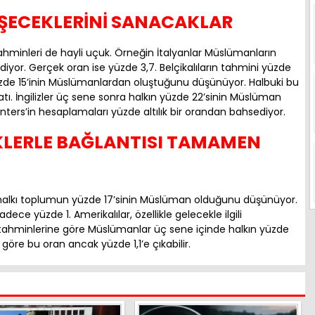
ÜŞECEKLERİNİ SANACAKLAR
ahminleri de hayli uçuk. Örneğin İtalyanlar Müslümanların
yor. Gerçek oran ise yüzde 3,7. Belçikalıların tahmini yüzde
 yüzde 15’inin Müslümanlardan oluştuğunu düşünüyor. Halbuki bu
atı. İngilizler üç sene sonra halkın yüzde 22’sinin Müslüman
ers’in hesaplamaları yüzde altılık bir orandan bahsediyor.
KLERLE BAĞLANTISI TAMAMEN
BD halkı toplumun yüzde 17’sinin Müslüman olduğunu düşünüyor.
ce yüzde 1. Amerikalılar, özellikle gelecekle ilgili
n tahminlerine göre Müslümanlar üç sene içinde halkın yüzde
öre bu oran ancak yüzde 1,1’e çıkabilir.