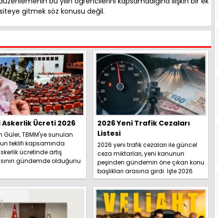
düzenlemenin bu yılın öğrencilerini kapsamadığına ilişkin bir ek
iteye gitmek söz konusu değil.
i Askerlik Ücreti 2026
2026 Yeni Trafik Cezaları
Listesi
h Güler, TBMM'ye sunulan
un teklifi kapsamında
2026 yeni trafik cezaları ile güncel
skerlik ücretinde artış
ceza miktarları, yeni kanunun
sının gündemde olduğunu
peşinden gündemin öne çıkan konu
İşte detaylar.....
başlıkları arasına girdi. İşte 2026
yeni trafik ce...