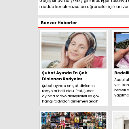
Geçiş Sınavı’na (YGS) girmedi. Eğer tasarıya 
madde konulmazsa bu öğrenciler için ünivers
Benzer Haberler
Şubat Ayında En Çok
Bedell
Dinlenen Radyolar
Abdulla
yeni kan
Şubat ayında en çok dinlenen
bedelli a
radyolar belli oldu. Peki, Şubat
yapılma
ayında radyo dinleyicileri en çok
duyurdu. 
hangi radyoları dinlemeyi tercih
etti? İşte detaylar.....