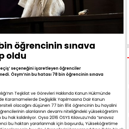
bin öğrencinin sınava
p oldu
eçiş’ seçeneğini işaretleyen öğrenciler
edi. Ösym’nin bu hatası 78 bin öğrencinin sınava
nlığı’nın Teşkilat ve Görevleri Hakkında Kanun Hükmünde
e Kararnamelerde Değişiklik Yapılmasına Dair Kanun
ersiteli olacağını düşünen 77 bin 814 öğrencinin bu hayalini
öğrencilerinin alanlarının devamı niteliğindeki yükseköğretim
 bu hak kaldırılıyor. Oysa 2016 ÖSYS Kılavuzu’nda “sınavsız
 öğrenci bu haktan yararlanmak için başvurdu, Yükseköğretime