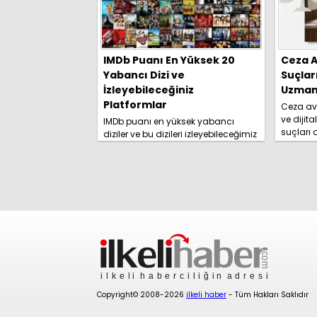
IMDb Puanı En Yüksek 20
Ceza A
Yabancı Dizi ve
Suçlar
İzleyebileceğiniz
Uzmanl
Platformlar
Ceza avu
ve dijita
IMDb puanı en yüksek yabancı
suçları
diziler ve bu dizileri izleyebileceğimiz
yolları 
platformlar izleyici tarafından
rehberim
merakla araştırılmaya başlandı.
İşte detaylar......
Copyright© 2008-2026
ilkeli haber
- Tüm Hakları Saklıdır