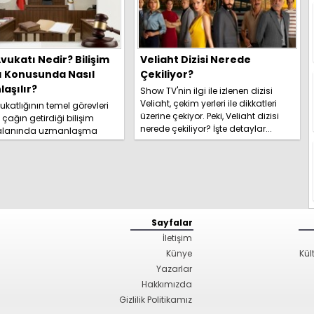
vukatı Nedir? Bilişim
Veliaht Dizisi Nerede
ı Konusunda Nasıl
Çekiliyor?
aşılır?
Show TV'nin ilgi ile izlenen dizisi
Veliaht, çekim yerleri ile dikkatleri
katlığının temel görevleri
üzerine çekiyor. Peki, Veliaht dizisi
l çağın getirdiği bilişim
nerede çekiliyor? İşte detaylar...
 alanında uzmanlaşma
hakkında kapsamlı
izi hemen inceleyi...
Sayfalar
İletişim
Künye
Kül
Yazarlar
Hakkımızda
Gizlilik Politikamız