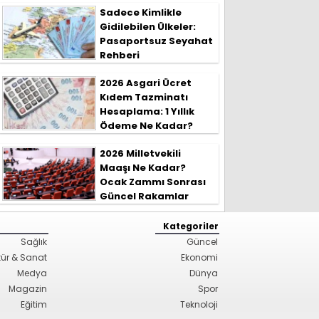
Sadece Kimlikle
Gidilebilen Ülkeler:
Pasaportsuz Seyahat
Rehberi
2026 Asgari Ücret
Kıdem Tazminatı
Hesaplama: 1 Yıllık
Ödeme Ne Kadar?
2026 Milletvekili
Maaşı Ne Kadar?
Ocak Zammı Sonrası
Güncel Rakamlar
Kategoriler
Sağlık
Güncel
tür & Sanat
Ekonomi
Medya
Dünya
Magazin
Spor
Eğitim
Teknoloji