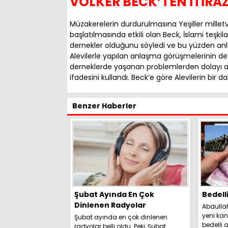
VOLKER BECK’TEN İTİRAZ
Müzakerelerin durdurulmasına Yeşiller milletve
başlatılmasında etkili olan Beck, İslami teşki
dernekler olduğunu söyledi ve bu yüzden anl
Alevilerle yapılan anlaşma görüşmelerinin de 
derneklerde yaşanan problemlerden dolayı ac
ifadesini kullandı. Beck’e göre Alevilerin bir
Benzer Haberler
Şubat Ayında En Çok
Bedell
Dinlenen Radyolar
Abdulla
yeni kan
Şubat ayında en çok dinlenen
bedelli a
radyolar belli oldu. Peki, Şubat