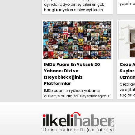
yapılma
ayında radyo dinleyicileri en çok
duyurdu. 
hangi radyoları dinlemeyi tercih
etti? İşte detaylar.....
IMDb Puanı En Yüksek 20
Ceza A
Yabancı Dizi ve
Suçlar
İzleyebileceğiniz
Uzmanl
Platformlar
Ceza avu
ve dijita
IMDb puanı en yüksek yabancı
suçları
diziler ve bu dizileri izleyebileceğimiz
yolları 
platformlar izleyici tarafından
rehberim
merakla araştırılmaya başlandı.
İşte detaylar......