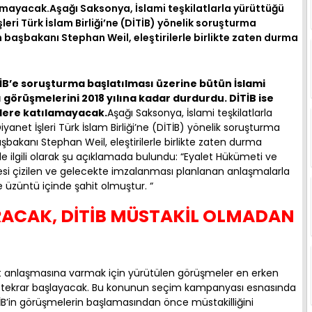
mayacak.Aşağı Saksonya, İslami teşkilatlarla yürüttüğü
eri Türk İslam Birliği’ne (DİTİB) yönelik soruşturma
başbakanı Stephan Weil, eleştirilerle birlikte zaten durma
İB’e soruşturma başlatılması üzerine bütün İslami
 görüşmelerini 2018 yılına kadar durdurdu. DİTİB ise
lere katılamayacak.
Aşağı Saksonya, İslami teşkilatlarla
anet İşleri Türk İslam Birliği’ne (DİTİB) yönelik soruşturma
bakanı Stephan Weil, eleştirilerle birlikte zaten durma
 ilgili olarak şu açıklamada bulundu: “Eyalet Hükümeti ve
vesi çizilen ve gelecekte imzalanması planlanan anlaşmalarla
ne üzüntü içinde şahit olmuştur. “
RACAK, DİTİB MÜSTAKİL OLMADAN
et anlaşmasına varmak için yürütülen görüşmeler en erken
ra tekrar başlayacak. Bu konunun seçim kampanyası esnasında
İB’in görüşmelerin başlamasından önce müstakilliğini