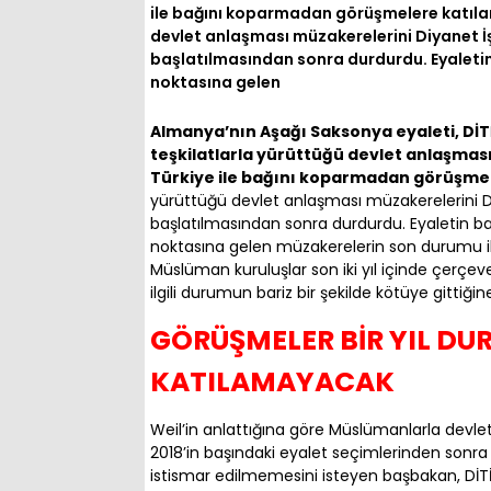
ile bağını koparmadan görüşmelere katıla
devlet anlaşması müzakerelerini Diyanet İşl
başlatılmasından sonra durdurdu. Eyaletin 
noktasına gelen
Almanya’nın Aşağı Saksonya eyaleti, DİT
teşkilatlarla yürüttüğü devlet anlaşması
Türkiye ile bağını koparmadan görüşme
yürüttüğü devlet anlaşması müzakerelerini Diy
başlatılmasından sonra durdurdu. Eyaletin baş
noktasına gelen müzakerelerin son durumu ile
Müslüman kuruluşlar son iki yıl içinde çerçe
ilgili durumun bariz bir şekilde kötüye gittiği
GÖRÜŞMELER BİR YIL DU
KATILAMAYACAK
Weil’in anlattığına göre Müslümanlarla devl
2018’in başındaki eyalet seçimlerinden son
istismar edilmemesini isteyen başbakan, DİT