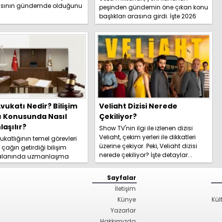
sının gündemde olduğunu
peşinden gündemin öne çıkan konu
İşte detaylar.....
başlıkları arasına girdi. İşte 2026
yeni trafik ce...
vukatı Nedir? Bilişim
Veliaht Dizisi Nerede
ı Konusunda Nasıl
Çekiliyor?
aşılır?
Show TV'nin ilgi ile izlenen dizisi
Veliaht, çekim yerleri ile dikkatleri
katlığının temel görevleri
üzerine çekiyor. Peki, Veliaht dizisi
l çağın getirdiği bilişim
nerede çekiliyor? İşte detaylar...
 alanında uzmanlaşma
hakkında kapsamlı
izi hemen inceleyi...
Sayfalar
İletişim
Künye
Kül
Yazarlar
Hakkımızda