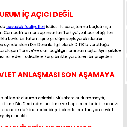
URUM İÇ AÇICI DEĞİL
B’de
casusluk faaliyetleri
iddiası ile soruşturma başlatmıştı.
 Cemaati’ne mensup insanları Türkiye’ye ihbar ettiği ileri
ıkla böyle bir tutum içine girdiğini söyleyerek iddiaları
ayında İslam Din Dersi ile ilgili olarak DİTİB’le yürüttüğü
ruluşun Türkiye’ye olan bağlılığını öne sürmüştü. Aynı şekilde
smar eden radikallere karşı birlikte yürütülen bir projeden
VLET ANLAŞMASI SON AŞAMAYA
za atılacak duruma gelmişti. Müzakereler durmasaydı,
i İslam Din Dersi’nden hastane ve hapishanelerdeki manevi
öre cenaze defnine kadar birçok alanda hak tanıyan devlet
şmiş olacaktı.