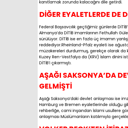
kanıtlamak zorunda kalacağını dile getirdi.
DİĞER EYALETLERDE DE D
Federal Başsavcılık geçtiğimiz günlerde DİTİ
Almanya’da DİTİB imamlarının Fethullah Gülen
sürülüyor. DİTİB ise en fazla üç imamın yanlışl
reddediyor.Rheinland-Pfalz eyaleti ise ağustos 
müzakereleri durdurmuş, gerekçe olarak da ku
Kuzey Ren-Vestfalya da (KRV) İslam dinini isti
DİTİB’i çıkarmıştı.
AŞAĞI SAKSONYA’DA DE
GELMİŞTİ
Aşağı Saksonya’daki devlet anlaşması ise im
Hamburg ve Bremen eyaletlerinde olduğu gib
rehberliğe, cami inşaından İslami usullere g
anlaşması Müslümanların katılımıyla gerçekle