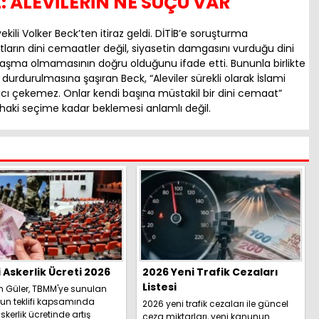
: ALEVİLERİN NE SUÇU VAR
kili Volker Beck’ten itiraz geldi. DİTİB’e soruşturma
latların dini cemaatler değil, siyasetin damgasını vurduğu dini
aşma olmamasının doğru olduğunu ifade etti. Bununla birlikte
durdurulmasına şaşıran Beck, “Aleviler sürekli olarak İslami
ı çekemez. Onlar kendi başına müstakil bir dini cemaat”
 dahaki seçime kadar beklemesi anlamlı değil.
i Askerlik Ücreti 2026
2026 Yeni Trafik Cezaları
Listesi
h Güler, TBMM'ye sunulan
un teklifi kapsamında
2026 yeni trafik cezaları ile güncel
skerlik ücretinde artış
ceza miktarları, yeni kanunun