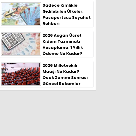
Sadece Kimlikle
Gidilebilen Ülkeler:
Pasaportsuz Seyahat
Rehberi
2026 Asgari Ücret
Kıdem Tazminatı
Hesaplama: 1 Yıllık
Ödeme Ne Kadar?
2026 Milletvekili
Maaşı Ne Kadar?
Ocak Zammı Sonrası
Güncel Rakamlar