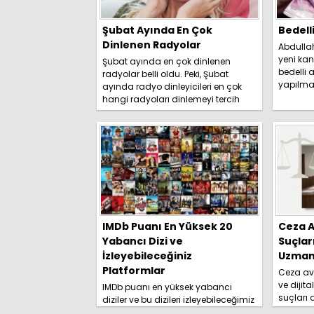
Şubat Ayında En Çok
Bedell
Dinlenen Radyolar
Abdulla
yeni kan
Şubat ayında en çok dinlenen
bedelli a
radyolar belli oldu. Peki, Şubat
yapılma
ayında radyo dinleyicileri en çok
duyurdu. 
hangi radyoları dinlemeyi tercih
etti? İşte detaylar.....
IMDb Puanı En Yüksek 20
Ceza A
Yabancı Dizi ve
Suçlar
İzleyebileceğiniz
Uzmanl
Platformlar
Ceza avu
ve dijita
IMDb puanı en yüksek yabancı
suçları
diziler ve bu dizileri izleyebileceğimiz
yolları 
platformlar izleyici tarafından