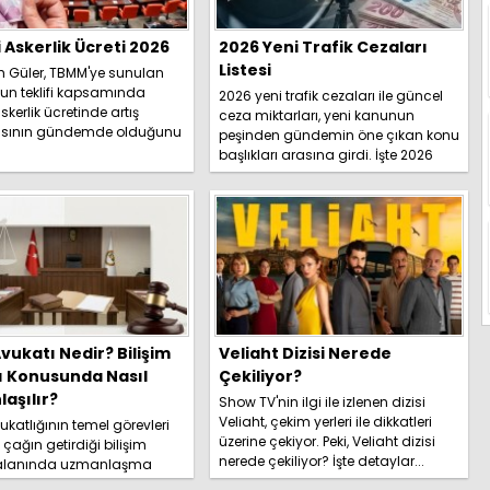
i Askerlik Ücreti 2026
2026 Yeni Trafik Cezaları
Listesi
h Güler, TBMM'ye sunulan
un teklifi kapsamında
2026 yeni trafik cezaları ile güncel
skerlik ücretinde artış
ceza miktarları, yeni kanunun
sının gündemde olduğunu
peşinden gündemin öne çıkan konu
İşte detaylar.....
başlıkları arasına girdi. İşte 2026
yeni trafik ce...
vukatı Nedir? Bilişim
Veliaht Dizisi Nerede
ı Konusunda Nasıl
Çekiliyor?
aşılır?
Show TV'nin ilgi ile izlenen dizisi
Veliaht, çekim yerleri ile dikkatleri
katlığının temel görevleri
üzerine çekiyor. Peki, Veliaht dizisi
l çağın getirdiği bilişim
nerede çekiliyor? İşte detaylar...
 alanında uzmanlaşma
hakkında kapsamlı