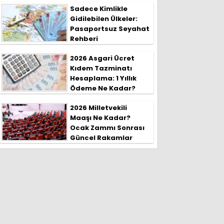
Sadece Kimlikle
Gidilebilen Ülkeler:
Pasaportsuz Seyahat
Rehberi
2026 Asgari Ücret
Kıdem Tazminatı
Hesaplama: 1 Yıllık
Ödeme Ne Kadar?
2026 Milletvekili
Maaşı Ne Kadar?
Ocak Zammı Sonrası
Güncel Rakamlar