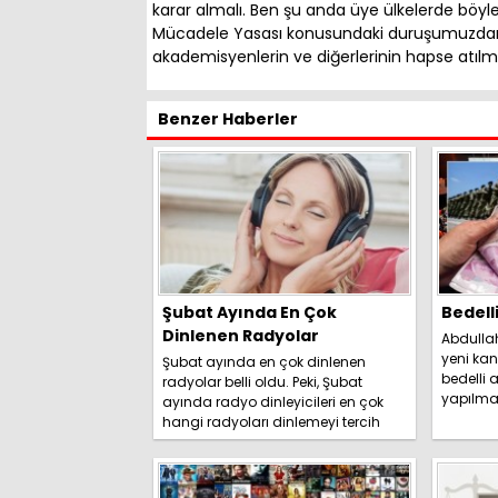
karar almalı. Ben şu anda üye ülkelerde böyle 
Mücadele Yasası konusundaki duruşumuzdan 
akademisyenlerin ve diğerlerinin hapse atıl
Benzer Haberler
Şubat Ayında En Çok
Bedell
Dinlenen Radyolar
Abdulla
yeni kan
Şubat ayında en çok dinlenen
bedelli a
radyolar belli oldu. Peki, Şubat
yapılma
ayında radyo dinleyicileri en çok
duyurdu. 
hangi radyoları dinlemeyi tercih
etti? İşte detaylar.....