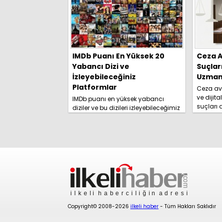
IMDb Puanı En Yüksek 20
Ceza A
Yabancı Dizi ve
Suçlar
İzleyebileceğiniz
Uzmanl
Platformlar
Ceza avu
ve dijita
IMDb puanı en yüksek yabancı
suçları
diziler ve bu dizileri izleyebileceğimiz
yolları 
platformlar izleyici tarafından
rehberim
merakla araştırılmaya başlandı.
İşte detaylar......
Copyright© 2008-2026
ilkeli haber
- Tüm Hakları Saklıdır