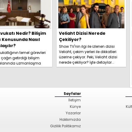
vukatı Nedir? Bilişim
Veliaht Dizisi Nerede
ı Konusunda Nasıl
Çekiliyor?
aşılır?
Show TV'nin ilgi ile izlenen dizisi
Veliaht, çekim yerleri ile dikkatleri
katlığının temel görevleri
üzerine çekiyor. Peki, Veliaht dizisi
l çağın getirdiği bilişim
nerede çekiliyor? İşte detaylar...
 alanında uzmanlaşma
hakkında kapsamlı
izi hemen inceleyi...
Sayfalar
İletişim
Künye
Kül
Yazarlar
Hakkımızda
Gizlilik Politikamız