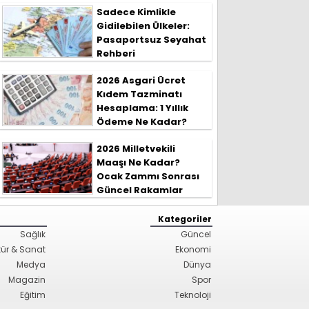
Sadece Kimlikle
Gidilebilen Ülkeler:
Pasaportsuz Seyahat
Rehberi
2026 Asgari Ücret
Kıdem Tazminatı
Hesaplama: 1 Yıllık
Ödeme Ne Kadar?
2026 Milletvekili
Maaşı Ne Kadar?
Ocak Zammı Sonrası
Güncel Rakamlar
Kategoriler
Sağlık
Güncel
tür & Sanat
Ekonomi
Medya
Dünya
Magazin
Spor
Eğitim
Teknoloji