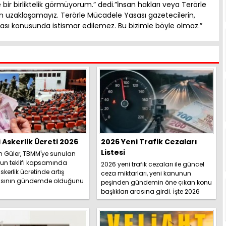
bir birliktelik görmüyorum.” dedi.”İnsan hakları veya Terörle
uzaklaşamayız. Terörle Mücadele Yasası gazetecilerin,
ması konusunda istismar edilemez. Bu bizimle böyle olmaz.”
i Askerlik Ücreti 2026
2026 Yeni Trafik Cezaları
Listesi
h Güler, TBMM'ye sunulan
un teklifi kapsamında
2026 yeni trafik cezaları ile güncel
skerlik ücretinde artış
ceza miktarları, yeni kanunun
sının gündemde olduğunu
peşinden gündemin öne çıkan konu
İşte detaylar.....
başlıkları arasına girdi. İşte 2026
yeni trafik ce...