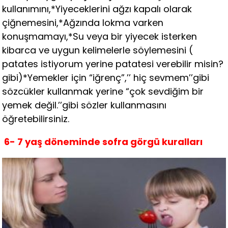
kullanımını,*Yiyeceklerini ağzı kapalı olarak
çiğnemesini,*Ağzında lokma varken
konuşmamayı,*Su veya bir yiyecek isterken
kibarca ve uygun kelimelerle söylemesini (
patates istiyorum yerine patatesi verebilir misin?
gibi)*Yemekler için “iğrenç”,’’ hiç sevmem’’gibi
sözcükler kullanmak yerine “çok sevdiğim bir
yemek değil.’’gibi sözler kullanmasını
öğretebilirsiniz.
6-
7 yaş
döneminde sofra
görgü kuralları