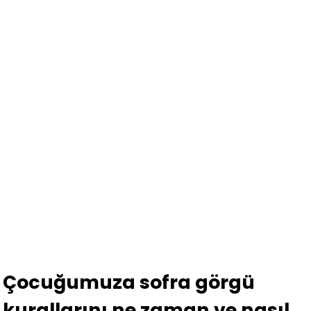
Çocuğumuza sofra görgü
kurallarını ne zaman ve nasıl