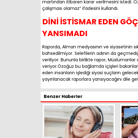
martından itibaren karar verilmesini istedi. 
çalışması olamaz” ifadesini kullandı.
DİNİ İSTİSMAR EDEN G
YANSIMADI
Raporda, Alman medyasının ve siyasetinin sık s
bahsedilmiyor. Selefilerin adının da geçmediği r
veriliyor. Bununla birlikte rapor, Müslümanla
veriyor.Özoğuz bu bağlamda içişleri bakanların
eden insanların işlediği siyasi suçların gelec
yayınlanacak raporlara yansıyacağını dile geti
Benzer Haberler