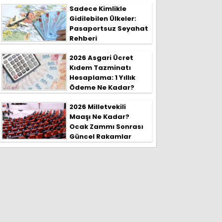
Sadece Kimlikle
Gidilebilen Ülkeler:
Pasaportsuz Seyahat
Rehberi
2026 Asgari Ücret
Kıdem Tazminatı
Hesaplama: 1 Yıllık
Ödeme Ne Kadar?
2026 Milletvekili
Maaşı Ne Kadar?
Ocak Zammı Sonrası
Güncel Rakamlar