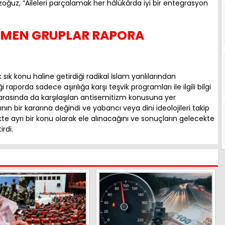
Özoğuz, “Aileleri parçalamak her hâlükârda iyi bir entegrasyon
ÖÇMEN GRUPLAR RAPORA
ık konu haline getirdiği radikal İslam yanlılarından
aporda sadece aşırılığa karşı teşvik programları ile ilgili bilgi
r arasında da karşılaşılan antisemitizm konusuna yer
ın bir kararına değindi ve yabancı veya dini ideolojileri takip
ekte ayrı bir konu olarak ele alınacağını ve sonuçların gelecekte
rdi.