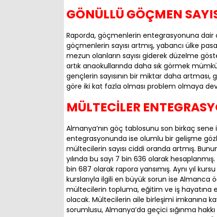
GÖNÜLLÜ GÖÇMEN SAYIS
Raporda, göçmenlerin entegrasyonuna dair ol
göçmenlerin sayısı artmış, yabancı ülke pasa
mezun olanların sayısı giderek düzelme göst
artık anaokullarında daha sık görmek mümkü
gençlerin sayısının bir miktar daha artması, 
göre iki kat fazla olması problem olmaya de
MÜLTECİLER ENTEGRASY
Almanya’nın göç tablosunu son birkaç sene iç
entegrasyonunda ise olumlu bir gelişme gözl
mültecilerin sayısı ciddi oranda artmış. Bunun
yılında bu sayı 7 bin 636 olarak hesaplanmış.
bin 687 olarak rapora yansımış. Aynı yıl kursu
kurslarıyla ilgili en büyük sorun ise Almanca
mültecilerin topluma, eğitim ve iş hayatına
olacak. Mültecilerin aile birleşimi imkanına k
sorumlusu, Almanya’da geçici sığınma hakkı a