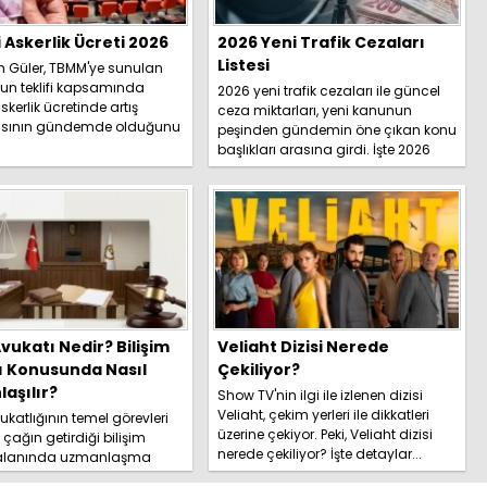
i Askerlik Ücreti 2026
2026 Yeni Trafik Cezaları
Listesi
h Güler, TBMM'ye sunulan
un teklifi kapsamında
2026 yeni trafik cezaları ile güncel
skerlik ücretinde artış
ceza miktarları, yeni kanunun
sının gündemde olduğunu
peşinden gündemin öne çıkan konu
İşte detaylar.....
başlıkları arasına girdi. İşte 2026
yeni trafik ce...
vukatı Nedir? Bilişim
Veliaht Dizisi Nerede
ı Konusunda Nasıl
Çekiliyor?
aşılır?
Show TV'nin ilgi ile izlenen dizisi
Veliaht, çekim yerleri ile dikkatleri
katlığının temel görevleri
üzerine çekiyor. Peki, Veliaht dizisi
l çağın getirdiği bilişim
nerede çekiliyor? İşte detaylar...
 alanında uzmanlaşma
hakkında kapsamlı