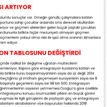
I ARTIYOR
umlu sonuçlar var. Örneğin gönüllü çalışmalara katılan
portuna sahip çocuklar arasında orta dereceli okullardan
eriyor ve göçmen ailelerden gelen küçük yaştaki çocukları
n.Bununla birlikte hiçbir mezuniyeti olmayan göçmen
göçmenlerin yoksul olma riski ile işsiz olma oranının Almanlara
vam ediyor.
ON TABLOSUNU DEĞİŞTİRDİ
inde radikal bir değişime uğratan mültecilerin
emleniyor. Rapora göre entegrasyon kurslarına katılan ve
la birlikte kursu başaramayanların sayısı da az değil. 2014
 Geçtiğimiz yıl imtihanı geçemeyen kursiyerlerin sayısı ise 8
 başarıyla geçenlerin sayısı ise 98 bin 500. Entegrasyon
 öğretmenlerinin sayısının yetmemesi.Özoğuz’a göre özellikle
 entegrasyonu konusu önümüzdeki yılların en büyük görevi
avuşması ile ilgili görüşlerini de paylayan göç ve entegrasyon
lanların akrabalarının vize başvuruları hakkında 2018