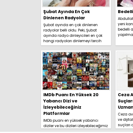
Şubat Ayında En Çok
Bedell
Dinlenen Radyolar
Abdulla
yeni kan
Şubat ayında en çok dinlenen
bedelli a
radyolar belli oldu. Peki, Şubat
yapılma
ayında radyo dinleyicileri en çok
duyurdu. 
hangi radyoları dinlemeyi tercih
etti? İşte detaylar.....
IMDb Puanı En Yüksek 20
Ceza A
Yabancı Dizi ve
Suçlar
İzleyebileceğiniz
Uzmanl
Platformlar
Ceza avu
ve dijita
IMDb puanı en yüksek yabancı
suçları
diziler ve bu dizileri izleyebileceğimiz
yolları 
platformlar izleyici tarafından