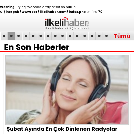
Warning
: Trying to access array offset on null in
C:\inetpub\wwwroot\ilkelihaber.com\index.php
on line
70
•
•
•
•
•
•
•
•
•
•
•
•
•
•
•
Tümü
En Son Haberler
GUNCEL
Bedelli Askerlik Ücreti
2026
Şubat Ayında En Çok Dinlenen Radyolar