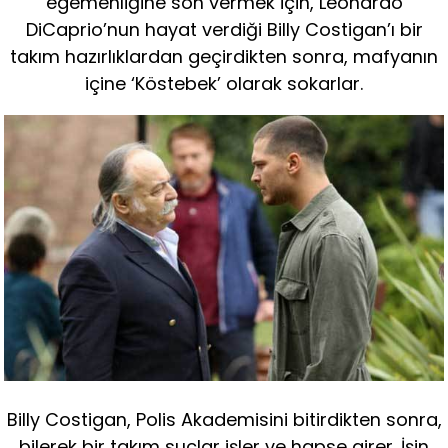
egemenliğine son vermek için, Leonardo
DiCaprio’nun hayat verdiği Billy Costigan’ı bir
takım hazırlıklardan geçirdikten sonra, mafyanın
içine ‘Köstebek’ olarak sokarlar.
Billy Costigan, Polis Akademisini bitirdikten sonra,
bilerek bir takım suçlar işler ve hapse girer. İşin