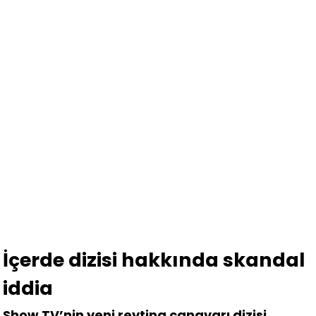
İçerde dizisi hakkında skandal
iddia
Show TV’nin yeni reyting canavarı dizisi