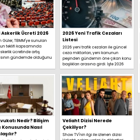
i Askerlik Ücreti 2026
2026 Yeni Trafik Cezaları
Listesi
h Güler, TBMM'ye sunulan
un teklifi kapsamında
2026 yeni trafik cezaları ile güncel
skerlik ücretinde artış
ceza miktarları, yeni kanunun
sının gündemde olduğunu
peşinden gündemin öne çıkan konu
İşte detaylar.....
başlıkları arasına girdi. İşte 2026
yeni trafik ce...
vukatı Nedir? Bilişim
Veliaht Dizisi Nerede
ı Konusunda Nasıl
Çekiliyor?
aşılır?
Show TV'nin ilgi ile izlenen dizisi