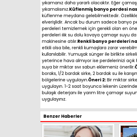
yıkamanız daha yararlı olacaktır. Eğer çama
yıkamalısınız.
Küflenmiş banyo perdesi nası
küflenme meydana gelebilmektedir. Özellikl
elverişlidir. Ancak bu durum sadece banyo pe
perdeleri temizlemek için gerekli olan en ö
perdeleri ılık su dolu kovaya çamaşır suyu d
makinesine atılır.
Renkli banyo perdeleri na
etkili olsa bile, renkli kumaşlara zarar verebi
kullanılabilir. Yumuşak sünger ile birlikte sirk
yeterince hava almıyor ise perdelerinizi açık 
suya bir miktar sıvı sabun eklemeniz önerilir.
Ö
boraks, 1/2 bardak sirke, 2 bardak su ile karışım
bölgelerine uygulayın.
Öneri 2:
Bir miktar sirk
uygulayın. 1-2 saat boyunca lekenin üzerinde
bulaşık deterjanı ile yarım litre çamaşır suyunu 
uygulayınız.
Benzer Haberler