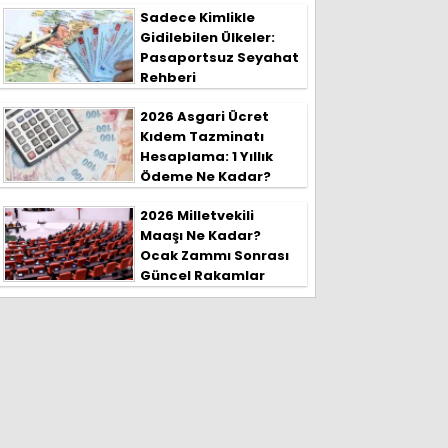
Sadece Kimlikle
Gidilebilen Ülkeler:
Pasaportsuz Seyahat
Rehberi
2026 Asgari Ücret
Kıdem Tazminatı
Hesaplama: 1 Yıllık
Ödeme Ne Kadar?
2026 Milletvekili
Maaşı Ne Kadar?
Ocak Zammı Sonrası
Güncel Rakamlar