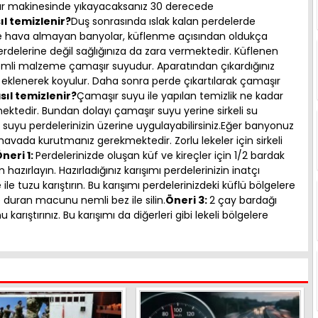
şır makinesinde yıkayacaksanız 30 derecede
l temizlenir?
Duş sonrasında ıslak kalan perdelerde
e hava almayan banyolar, küflenme açısından oldukça
rdelerine değil sağlığınıza da zara vermektedir. Küflenen
nemli malzeme çamaşır suyudur. Aparatından çıkardığınız
a eklenerek koyulur. Daha sonra perde çıkartılarak çamaşır
sıl temizlenir?
Çamaşır suyu ile yapılan temizlik ne kadar
lmektedir. Bundan dolayı çamaşır suyu yerine sirkeli su
eli suyu perdelerinizin üzerine uygulayabilirsiniz.Eğer banyonuz
havada kurutmanız gerekmektedir. Zorlu lekeler için sirkeli
neri 1:
Perdelerinizde oluşan küf ve kireçler için 1/2 bardak
 hazırlayın. Hazırladığınız karışımı perdelerinizin inatçı
e ile tuzu karıştırın. Bu karışımı perdelerinizdeki küflü bölgelere
 duran macunu nemli bez ile silin.
Öneri 3:
2 çay bardağı
karıştırınız. Bu karışımı da diğerleri gibi lekeli bölgelere