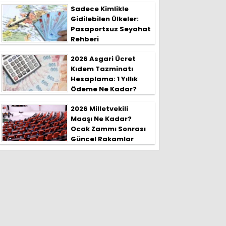
Sadece Kimlikle
Gidilebilen Ülkeler:
Pasaportsuz Seyahat
Rehberi
2026 Asgari Ücret
Kıdem Tazminatı
Hesaplama: 1 Yıllık
Ödeme Ne Kadar?
2026 Milletvekili
Maaşı Ne Kadar?
Ocak Zammı Sonrası
Güncel Rakamlar