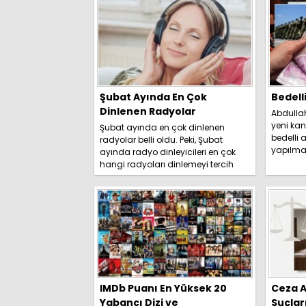
Şubat Ayında En Çok
Bedell
Dinlenen Radyolar
Abdulla
yeni kan
Şubat ayında en çok dinlenen
bedelli a
radyolar belli oldu. Peki, Şubat
yapılma
ayında radyo dinleyicileri en çok
duyurdu. 
hangi radyoları dinlemeyi tercih
etti? İşte detaylar.....
IMDb Puanı En Yüksek 20
Ceza A
Yabancı Dizi ve
Suçlar