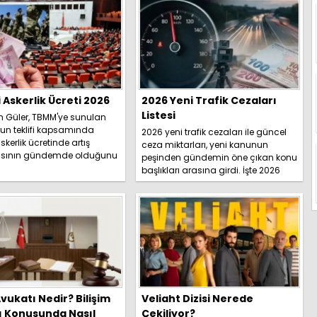
i Askerlik Ücreti 2026
2026 Yeni Trafik Cezaları
Listesi
h Güler, TBMM'ye sunulan
un teklifi kapsamında
2026 yeni trafik cezaları ile güncel
skerlik ücretinde artış
ceza miktarları, yeni kanunun
sının gündemde olduğunu
peşinden gündemin öne çıkan konu
İşte detaylar.....
başlıkları arasına girdi. İşte 2026
yeni trafik ce...
vukatı Nedir? Bilişim
Veliaht Dizisi Nerede
ı Konusunda Nasıl
Çekiliyor?