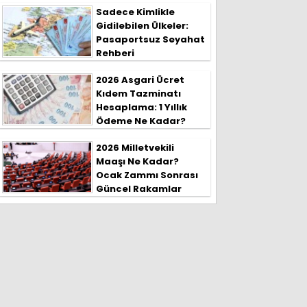
Sadece Kimlikle
Gidilebilen Ülkeler:
Pasaportsuz Seyahat
Rehberi
2026 Asgari Ücret
Kıdem Tazminatı
Hesaplama: 1 Yıllık
Ödeme Ne Kadar?
2026 Milletvekili
Maaşı Ne Kadar?
Ocak Zammı Sonrası
Güncel Rakamlar