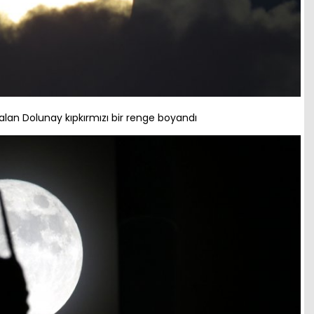
lan Dolunay kıpkırmızı bir renge boyandı