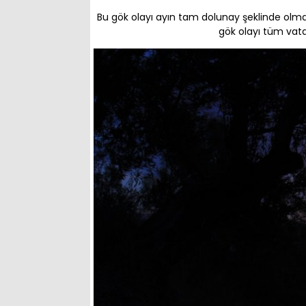
Bu gök olayı ayın tam dolunay şeklinde ol
gök olayı tüm vata