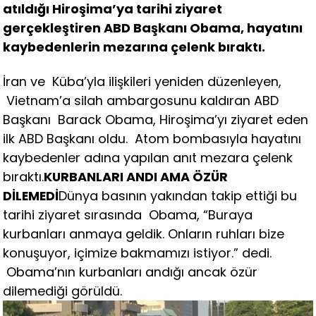
atıldığı Hiroşima’ya tarihi ziyaret
gerçekleştiren ABD Başkanı Obama, hayatını
kaybedenlerin mezarına çelenk bıraktı.
İran ve Küba’yla ilişkileri yeniden düzenleyen,
Vietnam’a silah ambargosunu kaldıran ABD
Başkanı Barack Obama, Hiroşima’yı ziyaret eden
ilk ABD Başkanı oldu. Atom bombasıyla hayatını
kaybedenler adına yapılan anıt mezara çelenk
bıraktı.
KURBANLARI ANDI AMA ÖZÜR
DİLEMEDİ
Dünya basının yakından takip ettiği bu
tarihi ziyaret sırasında Obama, “Buraya
kurbanları anmaya geldik. Onların ruhları bize
konuşuyor, içimize bakmamızı istiyor.” dedi.
Obama’nın kurbanları andığı ancak özür
dilemediği görüldü.