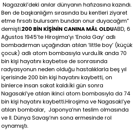
Nagazaki’deki anılar dünyanın hafızasına kazındı.
Ben de başkanlığım sırasında bu kentleri ziyaret
etme fırsatı bulursam bundan onur duyacağım”
demişti.
200 BİN KİŞİNİN CANINA MÂL OLDU
ABD, 6
Ağustos 1945’te Hiroşima’yı ‘Enola Gay’ adlı
bombadırman uçağından atılan ‘little boy’ (küçük
çocuk) adlı atom bombasıyla vurdu.İlk anda 70
bin kişi hayatını kaybetse de sonrasında
radyasyonun neden olduğu hastalıklarla beş yıl
içerisinde 200 bin kişi hayatını kaybetti, on
binlerce insan sakat kaldı.İki gün sonra
Nagasaki’ye atılan ikinci atom bombasıyla da 74
bin kişi hayatını kaybetti.Hiroşima ve Nagasaki’ye
atılan bombalar, Japonya’nın teslim olmasında
ve II. Dünya Savaşı’nın sona ermesinde rol
oynamıştı.